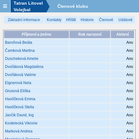
Tatran Litovel
Členové klubu
Volejbal
Základní informace
Kontakty
Hřiště
Historie
Členové
Události
Příjmení a jméno
Rok narození
Aktivní
Baroňová Beáta
Ano
Čamková Martina
Ano
Duscheková Amelie
Ano
Dvořáková Magdaléna
Ano
Dvořáková Valérie
Ano
Elgnerová Nela
Ano
Grusová Eliška
Ano
Havlíčková Emma
Ano
Havlíčková Stella
Ano
Jančík David, Ing
Ano
Kostelecká Vikrorie
Ano
Marková Andrea
Ano