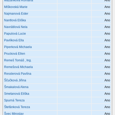
Mazánková Romana
Ano
Miškovská Marie
Ano
Najmanová Ester
Ano
Nantlová Eliška
Ano
Navrátilová Nela
Ano
Papulová Lucie
Ano
Pavlíková Ella
Ano
Piperková Michaela
Ano
Prucková Ellen
Ano
Remeš Tomáš , Ing.
Ano
Remešová Michaela
Ano
Resslerová Pavlína
Ano
Ščučková Jiřina
Ano
Šmakalová Alena
Ano
Smetanová Eliška
Ano
Spurná Tereza
Ano
Štefánková Tereza
Ano
Švec Miroslav
Ano