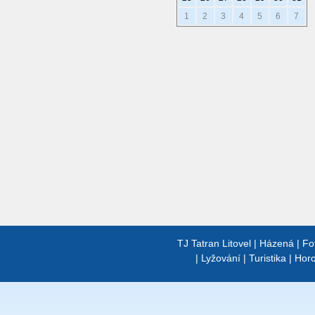
1
2
3
4
5
6
7
TJ Tatran Litovel
|
Házená
|
Fo
|
Lyžování
|
Turistika
|
Horo