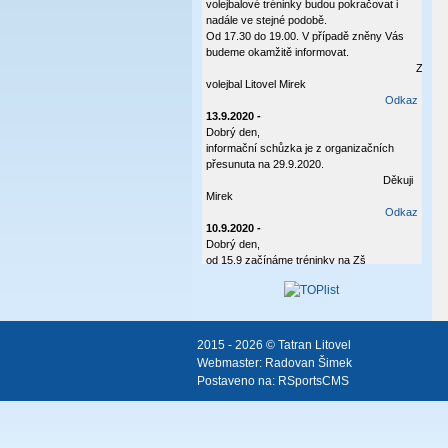
volejbalové tréninky budou pokračovat i
nadále ve stejné podobě.
Od 17.30 do 19.00. V případě zněny Vás
budeme okamžitě informovat.
Za
volejbal Litovel Mirek
Odkaz
13.9.2020 -
Dobrý den,
informační schůzka je z organizačních
přesunuta na 29.9.2020.
Děkuji
Mirek
Odkaz
10.9.2020 -
Dobrý den,
od 15.9 začínáme tréninky na Zš
Vítězná.Hráčky budou na hale nejpozději v
17:20. Trénink bude od 17:30 do 19:00.S
sebou tenisky do haly,sportovní oblečení a
pitíčko. V úterý 22.9 bych všechny rodiče
rád pozval na informační schůzku. Vše
2015 - 2026 © Tatran Litovel
Vám bude posláno písemně.
Webmaster:
Radovan Šimek
Postaveno na:
RSportsCMS
Pěkný den Švec Mirek 604414330
Odkaz
8.9.2020 -
Dobrý den.