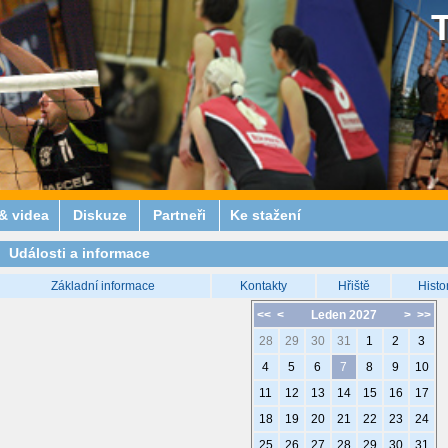
& videa
Diskuze
Partneři
Ke stažení
Události a informace
Základní informace
Kontakty
Hřiště
Histo
<<
<
Leden 2027
>
>>
28
29
30
31
1
2
3
4
5
6
7
8
9
10
11
12
13
14
15
16
17
18
19
20
21
22
23
24
25
26
27
28
29
30
31