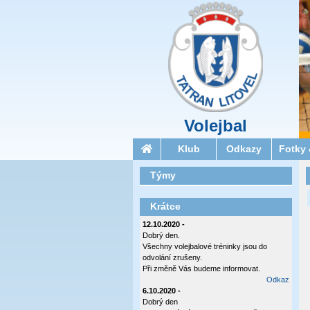
Volejbal
Klub
Odkazy
Fotky 
Týmy
Krátce
12.10.2020 -
Dobrý den.
Všechny volejbalové tréninky jsou do
odvolání zrušeny.
Při změně Vás budeme informovat.
Odkaz
6.10.2020 -
Dobrý den