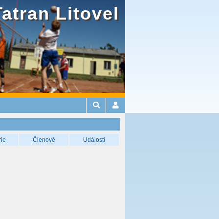
Tatran Litovel
rie
Členové
Události