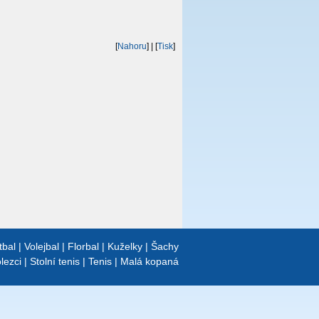
[
Nahoru
]
| [
Tisk
]
tbal
|
Volejbal
|
Florbal
|
Kuželky
|
Šachy
lezci
|
Stolní tenis
|
Tenis
|
Malá kopaná