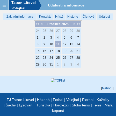
Tatran Litovel
Události a informace
Volejbal
Základní informace
Kontakty
Hřiště
Historie
Členové
Události
<<
<
Prosinec 2025
>
>>
24
25
26
27
28
29
30
1
2
3
4
5
6
7
8
9
10
11
12
13
14
15
16
17
18
19
20
21
22
23
24
25
26
27
28
29
30
31
1
2
3
4
[
Nahoru
]
TJ Tatran Litovel
|
Házená
|
Fotbal
|
Volejbal
|
Florbal
|
Kuželky
|
Šachy
|
Lyžování
|
Turistika
|
Horolezci
|
Stolní tenis
|
Tenis
|
Malá
kopaná