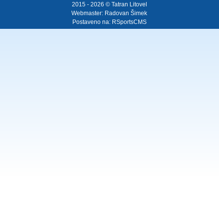
2015 - 2026 © Tatran Litovel
Webmaster:
Radovan Šimek
Postaveno na:
RSportsCMS