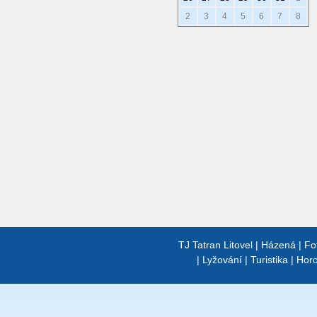
2
3
4
5
6
7
8
TJ Tatran Litovel
|
Házená
|
Fo
|
Lyžování
|
Turistika
|
Horo