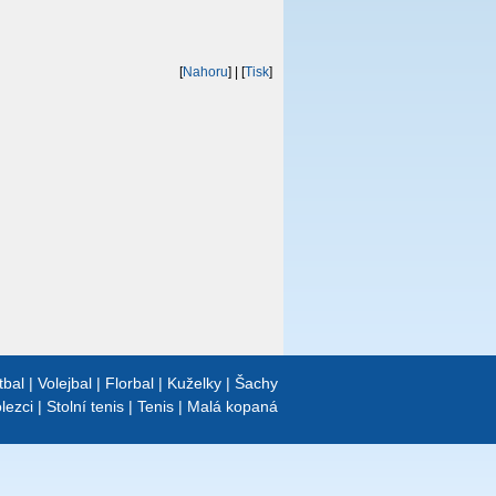
[
Nahoru
]
| [
Tisk
]
tbal
|
Volejbal
|
Florbal
|
Kuželky
|
Šachy
lezci
|
Stolní tenis
|
Tenis
|
Malá kopaná