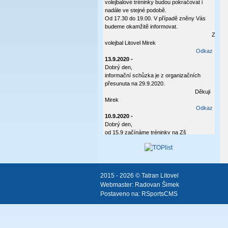
volejbalové tréninky budou pokračovat i
nadále ve stejné podobě.
Od 17.30 do 19.00. V případě zněny Vás
budeme okamžitě informovat.
Za
volejbal Litovel Mirek
Odkaz
13.9.2020 -
Dobrý den,
informační schůzka je z organizačních
přesunuta na 29.9.2020.
Děkuji
Mirek
Odkaz
10.9.2020 -
Dobrý den,
od 15.9 začínáme tréninky na Zš
Vítězná.Hráčky budou na hale nejpozději v
17:20. Trénink bude od 17:30 do 19:00.S
sebou tenisky do haly,sportovní oblečení a
pitíčko. V úterý 22.9 bych všechny rodiče
rád pozval na informační schůzku. Vše
2015 - 2026 © Tatran Litovel
Vám bude posláno písemně.
Webmaster:
Radovan Šimek
Postaveno na:
RSportsCMS
Pěkný den Švec Mirek 604414330
Odkaz
8.9.2020 -
Dobrý den.