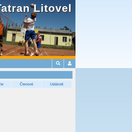
Tatran Litovel
rie
Členové
Události