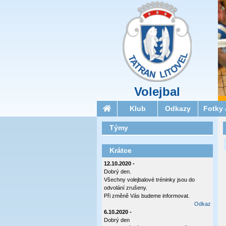
Volejbal
Klub
Odkazy
Fotky 
Týmy
Krátce
12.10.2020 -
Dobrý den.
Všechny volejbalové tréninky jsou do
odvolání zrušeny.
Při změně Vás budeme informovat.
Odkaz
6.10.2020 -
Dobrý den