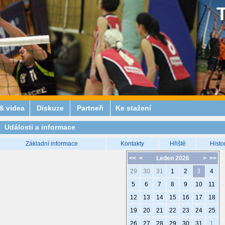
& videa
Diskuze
Partneři
Ke stažení
Události a informace
Základní informace
Kontakty
Hřiště
Histo
<<
<
Leden 2026
>
>>
29
30
31
1
2
3
4
5
6
7
8
9
10
11
12
13
14
15
16
17
18
19
20
21
22
23
24
25
26
27
28
29
30
31
1