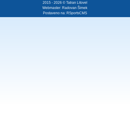
2015 - 2026 © Tatran Litovel
Webmaster:
Radovan Šimek
Postaveno na:
RSportsCMS