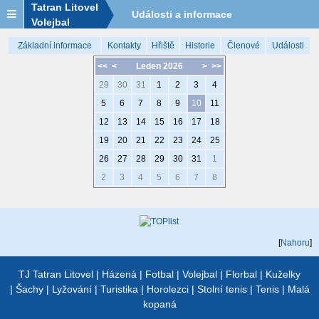
Tatran Litovel
Události a informace
Volejbal
Základní informace
Kontakty
Hřiště
Historie
Členové
Události
<<
<
Leden 2026
>
>>
29
30
31
1
2
3
4
5
6
7
8
9
10
11
12
13
14
15
16
17
18
19
20
21
22
23
24
25
26
27
28
29
30
31
1
2
3
4
5
6
7
8
[
Nahoru
]
TJ Tatran Litovel
|
Házená
|
Fotbal
|
Volejbal
|
Florbal
|
Kuželky
|
Šachy
|
Lyžování
|
Turistika
|
Horolezci
|
Stolní tenis
|
Tenis
|
Malá
kopaná